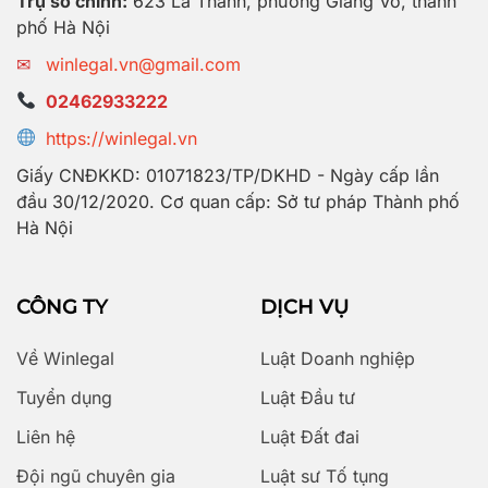
Trụ sở chính:
623 La Thành, phường Giảng Võ, thành
phố Hà Nội
✉
winlegal.vn@gmail.com
02462933222
https://winlegal.vn
Giấy CNĐKKD: 01071823/TP/DKHD - Ngày cấp lần
đầu 30/12/2020. Cơ quan cấp: Sở tư pháp Thành phố
Hà Nội
CÔNG TY
DỊCH VỤ
Về Winlegal
Luật Doanh nghiệp
Tuyển dụng
Luật Đầu tư
Liên hệ
Luật Đất đai
Đội ngũ chuyên gia
Luật sư Tố tụng