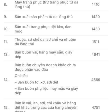
May trang phục (trừ trang phục từ da
8.
1410
lông thú)
9.
Sản xuất sản phẩm từ da lông thú
1420
Sản xuất trang phục dệt kim, đan
10.
1430
móc
Thuộc, sơ chế da; sơ chế và nhuộm
11.
1511
da lông thú
Bán buôn vải, hàng may sẵn, giày
13.
4641
dép
Bán buôn chuyên doanh khác chưa
được phân vào đâu
Chi tiết:
14.
4669
– Bán buôn tơ, xơ, sợi dệt
– Bán buôn phụ liệu may mặc và giày
dép
Bán lẻ vải, len, sợi, chỉ khâu và hàng
15.
dệt khác trong các cửa hàng chuyên
4751
doanh