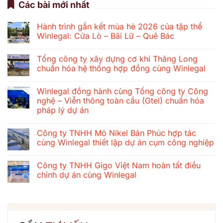
Các bài mới nhất
Hành trình gắn kết mùa hè 2026 của tập thể
Winlegal: Cửa Lò – Bãi Lữ – Quê Bác
Không
có
Tổng công ty xây dựng cơ khí Thăng Long
bình
luận
chuẩn hóa hệ thống hợp đồng cùng Winlegal
ở
Hành
Không
trình
có
Winlegal đồng hành cùng Tổng công ty Công
gắn
bình
kết
luận
nghệ – Viễn thông toàn cầu (Gtel) chuẩn hóa
mùa
ở
pháp lý dự án
hè
Tổng
2026
công
Không
của
ty
có
tập
xây
Công ty TNHH Mỏ Nikel Bản Phúc hợp tác
bình
thể
dựng
luận
cùng Winlegal thiết lập dự án cụm công nghiệp
Winlegal:
cơ
ở
Cửa
khí
Winlegal
Không
Lò
Thăng
đồng
có
–
Long
Công ty TNHH Gigo Việt Nam hoàn tất điều
hành
bình
Bãi
chuẩn
cùng
luận
chỉnh dự án cùng Winlegal
Lữ
hóa
Tổng
ở
–
hệ
công
Công
Không
Quê
thống
ty
ty
có
Bác
hợp
Công
TNHH
bình
đồng
nghệ
Mỏ
luận
cùng
–
Nikel
ở
Winlegal
Viễn
Bản
Công