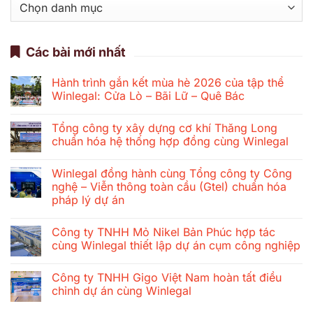
mục
Các bài mới nhất
Hành trình gắn kết mùa hè 2026 của tập thể
Winlegal: Cửa Lò – Bãi Lữ – Quê Bác
Không
có
Tổng công ty xây dựng cơ khí Thăng Long
bình
luận
chuẩn hóa hệ thống hợp đồng cùng Winlegal
ở
Hành
Không
trình
có
Winlegal đồng hành cùng Tổng công ty Công
gắn
bình
kết
luận
nghệ – Viễn thông toàn cầu (Gtel) chuẩn hóa
mùa
ở
pháp lý dự án
hè
Tổng
2026
công
Không
của
ty
có
tập
xây
Công ty TNHH Mỏ Nikel Bản Phúc hợp tác
bình
thể
dựng
luận
cùng Winlegal thiết lập dự án cụm công nghiệp
Winlegal:
cơ
ở
Cửa
khí
Winlegal
Không
Lò
Thăng
đồng
có
–
Long
Công ty TNHH Gigo Việt Nam hoàn tất điều
hành
bình
Bãi
chuẩn
cùng
luận
chỉnh dự án cùng Winlegal
Lữ
hóa
Tổng
ở
–
hệ
công
Công
Không
Quê
thống