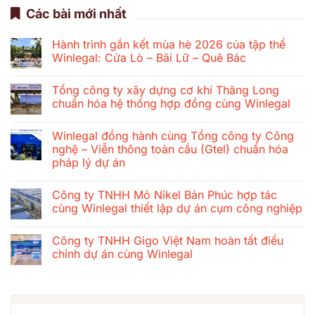
Các bài mới nhất
Hành trình gắn kết mùa hè 2026 của tập thể
Winlegal: Cửa Lò – Bãi Lữ – Quê Bác
Không
có
Tổng công ty xây dựng cơ khí Thăng Long
bình
luận
chuẩn hóa hệ thống hợp đồng cùng Winlegal
ở
Hành
Không
trình
có
Winlegal đồng hành cùng Tổng công ty Công
gắn
bình
kết
luận
nghệ – Viễn thông toàn cầu (Gtel) chuẩn hóa
mùa
ở
pháp lý dự án
hè
Tổng
2026
công
Không
của
ty
có
tập
xây
Công ty TNHH Mỏ Nikel Bản Phúc hợp tác
bình
thể
dựng
luận
cùng Winlegal thiết lập dự án cụm công nghiệp
Winlegal:
cơ
ở
Cửa
khí
Winlegal
Không
Lò
Thăng
đồng
có
–
Long
Công ty TNHH Gigo Việt Nam hoàn tất điều
hành
bình
Bãi
chuẩn
cùng
luận
chỉnh dự án cùng Winlegal
Lữ
hóa
Tổng
ở
–
hệ
công
Công
Không
Quê
thống
ty
ty
có
Bác
hợp
Công
TNHH
bình
đồng
nghệ
Mỏ
luận
cùng
–
Nikel
ở
Winlegal
Viễn
Bản
Công