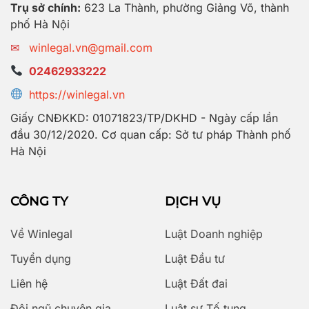
Trụ sở chính:
623 La Thành, phường Giảng Võ, thành
phố Hà Nội
✉
winlegal.vn@gmail.com
02462933222
https://winlegal.vn
Giấy CNĐKKD: 01071823/TP/DKHD - Ngày cấp lần
đầu 30/12/2020. Cơ quan cấp: Sở tư pháp Thành phố
Hà Nội
CÔNG TY
DỊCH VỤ
Về Winlegal
Luật Doanh nghiệp
Tuyển dụng
Luật Đầu tư
Liên hệ
Luật Đất đai
Đội ngũ chuyên gia
Luật sư Tố tụng