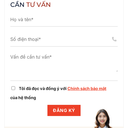
CẦN
TƯ VẤN
thông
Phúc
ty
toàn
hợp
TNHH
cầu
tác
Gigo
(Gtel)
cùng
Việt
chuẩn
Winlegal
Nam
hóa
thiết
hoàn
pháp
lập
tất
lý
dự
điều
dự
án
chỉnh
án
cụm
dự
công
án
nghiệp
cùng
Winlegal
Tôi đã đọc và đồng ý với
Chính sách bảo mật
của hệ thống