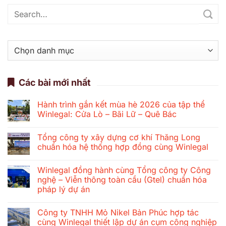
Danh
mục
Các bài mới nhất
Hành trình gắn kết mùa hè 2026 của tập thể
Winlegal: Cửa Lò – Bãi Lữ – Quê Bác
Không
có
Tổng công ty xây dựng cơ khí Thăng Long
bình
luận
chuẩn hóa hệ thống hợp đồng cùng Winlegal
ở
Hành
Không
trình
có
Winlegal đồng hành cùng Tổng công ty Công
gắn
bình
kết
luận
nghệ – Viễn thông toàn cầu (Gtel) chuẩn hóa
mùa
ở
pháp lý dự án
hè
Tổng
2026
công
Không
của
ty
có
tập
xây
Công ty TNHH Mỏ Nikel Bản Phúc hợp tác
bình
thể
dựng
luận
cùng Winlegal thiết lập dự án cụm công nghiệp
Winlegal:
cơ
ở