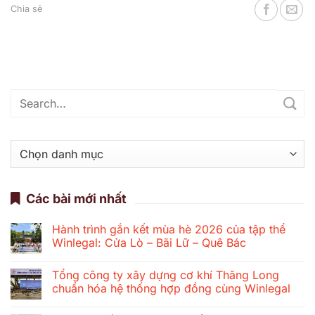
Chia sẻ
Danh
mục
Các bài mới nhất
Hành trình gắn kết mùa hè 2026 của tập thể
Winlegal: Cửa Lò – Bãi Lữ – Quê Bác
Không
có
Tổng công ty xây dựng cơ khí Thăng Long
bình
luận
chuẩn hóa hệ thống hợp đồng cùng Winlegal
ở
Hành
Không
trình
có