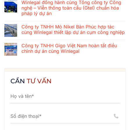
Winlegal đồng hành cùng Tổng công ty Công
gắn
bình
kết
luận
nghệ – Viễn thông toàn cầu (Gtel) chuẩn hóa
mùa
ở
pháp lý dự án
hè
Tổng
2026
công
Không
của
ty
có
tập
xây
Công ty TNHH Mỏ Nikel Bản Phúc hợp tác
bình
thể
dựng
luận
cùng Winlegal thiết lập dự án cụm công nghiệp
Winlegal:
cơ
ở
Cửa
khí
Winlegal
Không
Lò
Thăng
đồng
có
–
Long
Công ty TNHH Gigo Việt Nam hoàn tất điều
hành
bình
Bãi
chuẩn
cùng
luận
chỉnh dự án cùng Winlegal
Lữ
hóa
Tổng
ở
–
hệ
công
Công
Không
Quê
thống
ty
ty
có
Bác
hợp
Công
TNHH
bình
đồng
nghệ
Mỏ
luận
cùng
–
Nikel
ở
Winlegal
Viễn
Bản
Công
CẦN
TƯ VẤN
thông
Phúc
ty
toàn
hợp
TNHH
cầu
tác
Gigo
(Gtel)
cùng
Việt
chuẩn
Winlegal
Nam
hóa
thiết
hoàn
pháp
lập
tất
lý
dự
điều
dự
án
chỉnh
án
cụm
dự
công
án
nghiệp
cùng
Winlegal