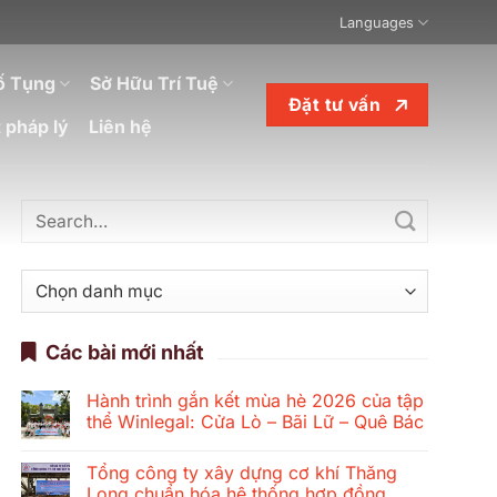
Languages
ố Tụng
Sở Hữu Trí Tuệ
Đặt tư vấn
 pháp lý
Liên hệ
Danh
mục
Các bài mới nhất
Hành trình gắn kết mùa hè 2026 của tập
thể Winlegal: Cửa Lò – Bãi Lữ – Quê Bác
Không
có
Tổng công ty xây dựng cơ khí Thăng
bình
luận
Long chuẩn hóa hệ thống hợp đồng