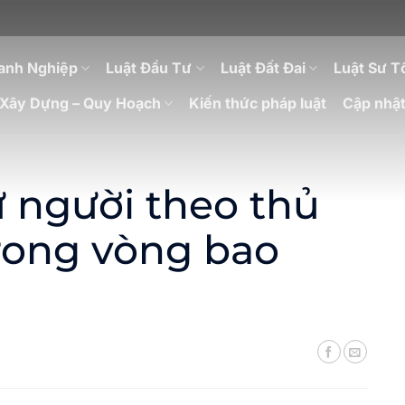
anh Nghiệp
Luật Đầu Tư
Luật Đất Đai
Luật Sư T
Xây Dựng – Quy Hoạch
Kiến thức pháp luật
Cập nhật
ữ người theo thủ
rong vòng bao