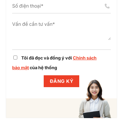
án
chỉnh
cụm
dự
công
án
nghiệp
cùng
Winlegal
Tôi đã đọc và đồng ý với
Chính sách
bảo mật
của hệ thống