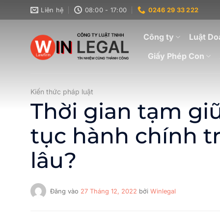
Bỏ
Liên hệ
08:00 - 17:00
0246 29 33 222
qua
nội
Công ty
Luật Do
dung
Giấy Phép Con
Kiến thức pháp luật
Thời gian tạm gi
tục hành chính t
lâu?
Đăng vào
27 Tháng 12, 2022
bởi
Winlegal