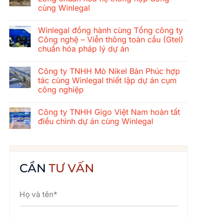
ở
cùng Winlegal
Hành
trình
Không
gắn
có
kết
Winlegal đồng hành cùng Tổng công ty
bình
mùa
luận
Công nghệ – Viễn thông toàn cầu (Gtel)
hè
ở
2026
chuẩn hóa pháp lý dự án
Tổng
của
công
tập
Không
ty
thể
có
xây
Công ty TNHH Mỏ Nikel Bản Phúc hợp
Winlegal:
bình
dựng
Cửa
luận
tác cùng Winlegal thiết lập dự án cụm
cơ
ở
Lò
khí
công nghiệp
Winlegal
–
Thăng
đồng
Bãi
Long
Không
hành
Lữ
chuẩn
có
cùng
–
Công ty TNHH Gigo Việt Nam hoàn tất
hóa
bình
Tổng
Quê
hệ
luận
điều chỉnh dự án cùng Winlegal
công
Bác
ở
thống
ty
Công
hợp
Không
Công
ty
đồng
có
nghệ
TNHH
cùng
bình
–
Mỏ
Winlegal
luận
Viễn
Nikel
ở
thông
Bản
Công
CẦN
TƯ VẤN
toàn
Phúc
ty
cầu
hợp
TNHH
(Gtel)
tác
Gigo
chuẩn
cùng
Việt
hóa
Winlegal
Nam
pháp
thiết
hoàn
lý
lập
tất
dự
dự
điều
án