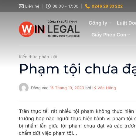
Bỏ
Liên hệ
08:00 - 17:00
0246 29 33 222
qua
nội
Công ty
Luật Do
dung
Giấy Phép Con
Kiến thức pháp luật
Phạm tội chưa đ
Đăng vào
16 Tháng 10, 2023
bởi
Lý Văn Hằng
Trên thực tế, rất nhiều tội phạm không thực hiện
trường hợp nào người thực hiện hành vi phạm tội 
bị nhầm lẫn giữa tội phạm chưa đạt và các trườ
chấm dứt việc phạm tội…