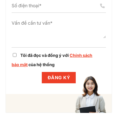
án
chỉnh
cụm
dự
công
án
nghiệp
cùng
Winlegal
Tôi đã đọc và đồng ý với
Chính sách
bảo mật
của hệ thống