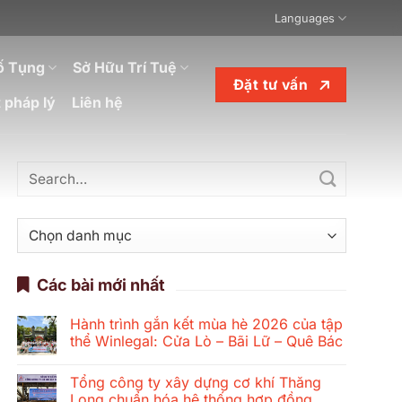
Languages
ố Tụng
Sở Hữu Trí Tuệ
Đặt tư vấn
 pháp lý
Liên hệ
Danh
mục
Các bài mới nhất
Hành trình gắn kết mùa hè 2026 của tập
thể Winlegal: Cửa Lò – Bãi Lữ – Quê Bác
Không
có
Tổng công ty xây dựng cơ khí Thăng
bình
luận
Long chuẩn hóa hệ thống hợp đồng