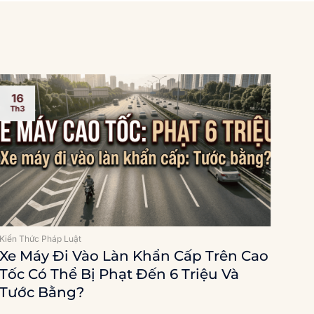
16
1
Th3
Th
Kiến Thức Pháp Luật
Kiến 
Xe Máy Đi Vào Làn Khẩn Cấp Trên Cao
Th
Tốc Có Thể Bị Phạt Đến 6 Triệu Và
Ch
Tước Bằng?
Xem