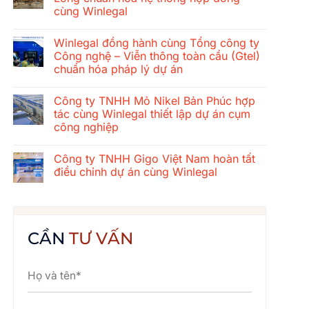
ở
cùng Winlegal
Hành
trình
Không
gắn
có
kết
Winlegal đồng hành cùng Tổng công ty
bình
mùa
luận
Công nghệ – Viễn thông toàn cầu (Gtel)
hè
ở
2026
chuẩn hóa pháp lý dự án
Tổng
của
công
tập
Không
ty
thể
có
xây
Công ty TNHH Mỏ Nikel Bản Phúc hợp
Winlegal:
bình
dựng
Cửa
luận
tác cùng Winlegal thiết lập dự án cụm
cơ
ở
Lò
khí
công nghiệp
Winlegal
–
Thăng
đồng
Bãi
Long
Không
hành
Lữ
chuẩn
có
cùng
–
Công ty TNHH Gigo Việt Nam hoàn tất
hóa
bình
Tổng
Quê
hệ
luận
điều chỉnh dự án cùng Winlegal
công
Bác
ở
thống
ty
Công
hợp
Không
Công
ty
đồng
có
nghệ
TNHH
cùng
bình
–
Mỏ
Winlegal
luận
Viễn
Nikel
ở
thông
Bản
Công
CẦN
TƯ VẤN
toàn
Phúc
ty
cầu
hợp
TNHH
(Gtel)
tác
Gigo
chuẩn
cùng
Việt
hóa
Winlegal
Nam
pháp
thiết
hoàn
lý
lập
tất
dự
dự
điều
án