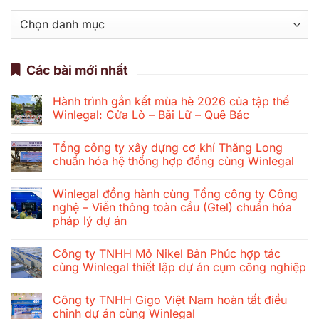
Danh
mục
Các bài mới nhất
Hành trình gắn kết mùa hè 2026 của tập thể
Winlegal: Cửa Lò – Bãi Lữ – Quê Bác
Không
có
Tổng công ty xây dựng cơ khí Thăng Long
bình
luận
chuẩn hóa hệ thống hợp đồng cùng Winlegal
ở
Hành
Không
trình
có
Winlegal đồng hành cùng Tổng công ty Công
gắn
bình
kết
luận
nghệ – Viễn thông toàn cầu (Gtel) chuẩn hóa
mùa
ở
pháp lý dự án
hè
Tổng
2026
công
Không
của
ty
có
tập
xây
Công ty TNHH Mỏ Nikel Bản Phúc hợp tác
bình
thể
dựng
luận
cùng Winlegal thiết lập dự án cụm công nghiệp
Winlegal:
cơ
ở
Cửa
khí
Winlegal
Không
Lò
Thăng
đồng
có
–
Long
Công ty TNHH Gigo Việt Nam hoàn tất điều
hành
bình
Bãi
chuẩn
cùng
luận
chỉnh dự án cùng Winlegal
Lữ
hóa
Tổng
ở