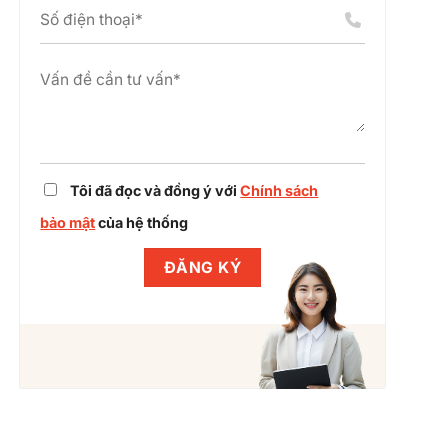
án
chỉnh
cụm
dự
công
án
nghiệp
cùng
Winlegal
Tôi đã đọc và đồng ý với
Chính sách
bảo mật
của hệ thống