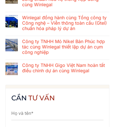
ở
cùng Winlegal
Hành
trình
Không
gắn
có
kết
Winlegal đồng hành cùng Tổng công ty
bình
mùa
luận
Công nghệ – Viễn thông toàn cầu (Gtel)
hè
ở
2026
chuẩn hóa pháp lý dự án
Tổng
của
công
tập
Không
ty
thể
có
xây
Công ty TNHH Mỏ Nikel Bản Phúc hợp
Winlegal:
bình
dựng
Cửa
luận
tác cùng Winlegal thiết lập dự án cụm
cơ
ở
Lò
khí
công nghiệp
Winlegal
–
Thăng
đồng
Bãi
Long
Không
hành
Lữ
chuẩn
có
cùng
–
Công ty TNHH Gigo Việt Nam hoàn tất
hóa
bình
Tổng
Quê
hệ
luận
điều chỉnh dự án cùng Winlegal
công
Bác
ở
thống
ty
Công
hợp
Không
Công
ty
đồng
có
nghệ
TNHH
cùng
bình
–
Mỏ
Winlegal
luận
Viễn
Nikel
ở
thông
Bản
Công
CẦN
TƯ VẤN
toàn
Phúc
ty
cầu
hợp
TNHH
(Gtel)
tác
Gigo
chuẩn
cùng
Việt
hóa
Winlegal
Nam
pháp
thiết
hoàn
lý
lập
tất
dự
dự
điều
án