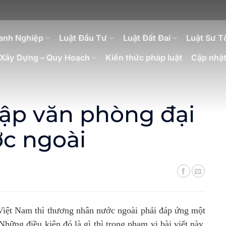
anh Nghiệp
Luật Đầu Tư
Luật Đất Đai
Luật Sư T
Xây Dựng – Quy Hoạch
Kiến thức pháp luật
Cập nhật
lập văn phòng đại
c ngoài
 Việt Nam thì thương nhân nước ngoài phải đáp ứng một
hững điều kiện đó là gì thì trong phạm vi bài viết này,