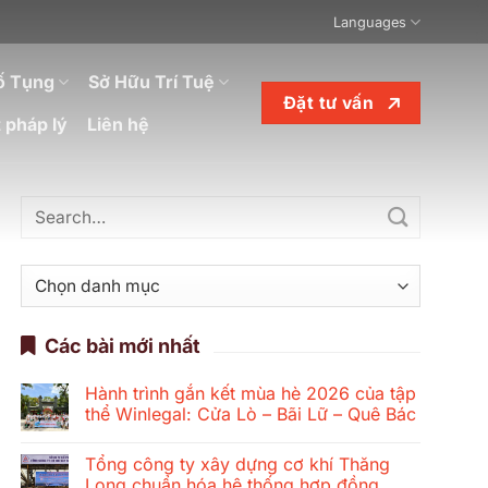
Languages
ố Tụng
Sở Hữu Trí Tuệ
Đặt tư vấn
 pháp lý
Liên hệ
Danh
mục
Các bài mới nhất
Hành trình gắn kết mùa hè 2026 của tập
thể Winlegal: Cửa Lò – Bãi Lữ – Quê Bác
Không
có
Tổng công ty xây dựng cơ khí Thăng
bình
luận
Long chuẩn hóa hệ thống hợp đồng