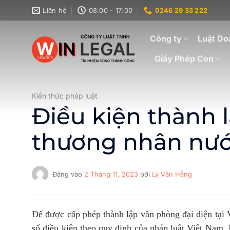
Bỏ
Liên hệ
08:00 - 17:00
0246 29 33 222
qua
nội
Công ty
Luật Do
dung
Giấy Phép Con
Kiến thức pháp luật
Điều kiện thành 
thương nhân nướ
Đăng vào
2 Tháng 11, 2023
bởi
Lý Văn Hằng
Để được cấp phép thành lập văn phòng đại diện tại
số điều kiện theo quy định của pháp luật Việt Nam. N