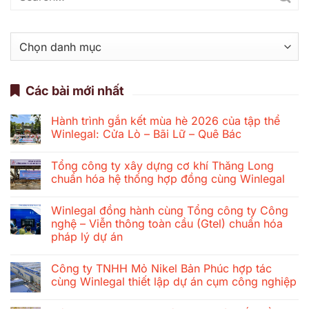
Danh
mục
Các bài mới nhất
Hành trình gắn kết mùa hè 2026 của tập thể
Winlegal: Cửa Lò – Bãi Lữ – Quê Bác
Không
có
Tổng công ty xây dựng cơ khí Thăng Long
bình
luận
chuẩn hóa hệ thống hợp đồng cùng Winlegal
ở
Hành
Không
trình
có
Winlegal đồng hành cùng Tổng công ty Công
gắn
bình
kết
luận
nghệ – Viễn thông toàn cầu (Gtel) chuẩn hóa
mùa
ở
pháp lý dự án
hè
Tổng
2026
công
Không
của
ty
có
tập
xây
Công ty TNHH Mỏ Nikel Bản Phúc hợp tác
bình
thể
dựng
luận
cùng Winlegal thiết lập dự án cụm công nghiệp
Winlegal:
cơ
ở
Cửa
khí
Winlegal
Không
Lò
Thăng
đồng
có
–
Long