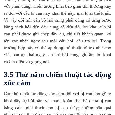
với phản cung. Hiện tượng khai báo gian dối thường xảy
ra đối với các bị can nay khai thế này, mai khai thế khác.
Vì vậy đòi hỏi cán bộ hỏi cung phải củng cố từng bước
bằng cách hỏi đến đâu củng cố đến đó, lời khai của bị
can phải được ghi chép đầy đủ, chi tiết khách quan, ký
tên xác nhận ngay sau mỗi câu hỏi, câu trả lời. Trong
trường hợp này có thể áp dụng thủ thuật hỗ trợ như cho
viết bản tự khai ngay sau khi hỏi cung, ghi âm lời khai
cả âm điệu và giọng nói.
3.5 Thứ năm chiến thuật tác động
xúc cảm
Các thủ thuật tác động xúc cảm đối với bị can bao gồm:
khơi dậy sự hối hận; và thành khẩn khai báo của bị can
bằng cách giải thích cho bị can thấy; những hậu quả
pháp lý của thái độ ngoan cố và gian dối của bị can cũng