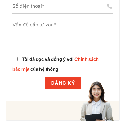
án
chỉnh
cụm
dự
công
án
nghiệp
cùng
Winlegal
Tôi đã đọc và đồng ý với
Chính sách
bảo mật
của hệ thống