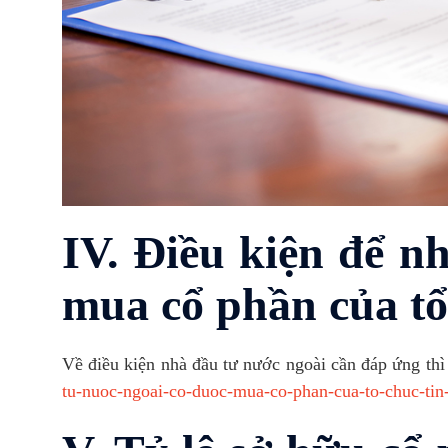
IV. Điều kiện để n
mua cổ phần của tổ
Về điều kiện nhà đầu tư nước ngoài cần đáp ứng thì
tu-nuoc-ngoai-co-duoc-mua-co-phan-cua-to-chuc-tin