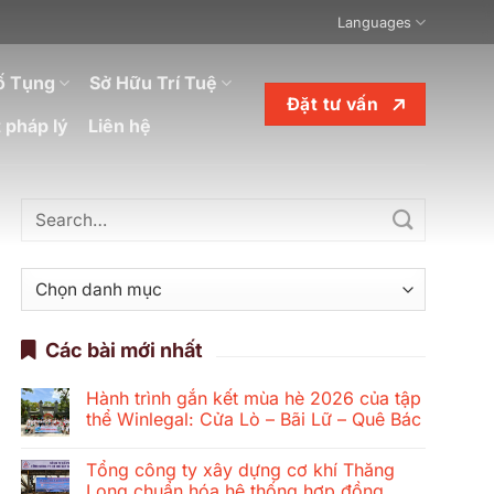
Languages
ố Tụng
Sở Hữu Trí Tuệ
Đặt tư vấn
 pháp lý
Liên hệ
Danh
mục
Các bài mới nhất
Hành trình gắn kết mùa hè 2026 của tập
thể Winlegal: Cửa Lò – Bãi Lữ – Quê Bác
Không
có
Tổng công ty xây dựng cơ khí Thăng
bình
luận
Long chuẩn hóa hệ thống hợp đồng