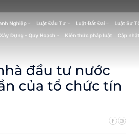
anh Nghiệp
Luật Đầu Tư
Luật Đất Đai
Luật Sư T
Xây Dựng – Quy Hoạch
Kiến thức pháp luật
Cập nhật
 nhà đầu tư nước
n của tổ chức tín