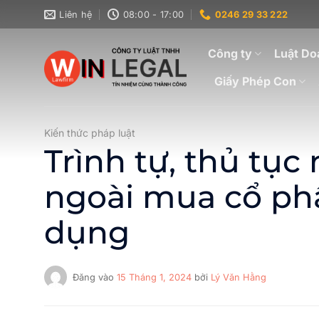
Bỏ
Liên hệ
08:00 - 17:00
0246 29 33 222
qua
nội
Công ty
Luật Do
dung
Giấy Phép Con
Kiến thức pháp luật
Trình tự, thủ tục
ngoài mua cổ phầ
dụng
Đăng vào
15 Tháng 1, 2024
bởi
Lý Văn Hằng