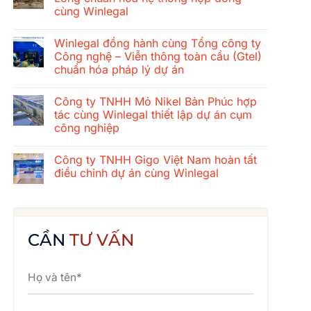
ở
cùng Winlegal
Hành
trình
Không
gắn
có
kết
Winlegal đồng hành cùng Tổng công ty
bình
mùa
luận
Công nghệ – Viễn thông toàn cầu (Gtel)
hè
ở
2026
chuẩn hóa pháp lý dự án
Tổng
của
công
tập
Không
ty
thể
có
xây
Công ty TNHH Mỏ Nikel Bản Phúc hợp
Winlegal:
bình
dựng
Cửa
luận
tác cùng Winlegal thiết lập dự án cụm
cơ
ở
Lò
khí
công nghiệp
Winlegal
–
Thăng
đồng
Bãi
Long
Không
hành
Lữ
chuẩn
có
cùng
–
Công ty TNHH Gigo Việt Nam hoàn tất
hóa
bình
Tổng
Quê
hệ
luận
điều chỉnh dự án cùng Winlegal
công
Bác
ở
thống
ty
Công
hợp
Không
Công
ty
đồng
có
nghệ
TNHH
cùng
bình
–
Mỏ
Winlegal
luận
Viễn
Nikel
ở
thông
Bản
Công
CẦN
TƯ VẤN
toàn
Phúc
ty
cầu
hợp
TNHH
(Gtel)
tác
Gigo
chuẩn
cùng
Việt
hóa
Winlegal
Nam
pháp
thiết
hoàn
lý
lập
tất
dự
dự
điều
án