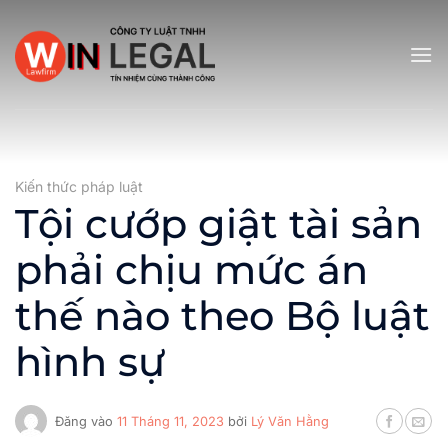
Bỏ
qua
nội
dung
Kiến thức pháp luật
Tội cướp giật tài sản
phải chịu mức án
thế nào theo Bộ luật
hình sự
Đăng vào
11 Tháng 11, 2023
bởi
Lý Văn Hằng