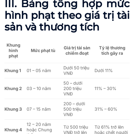
III. Bảng tổng hợp mức
hình phạt theo giá trị tài
sản và thương tích
Khung
Giá trị tài sản
Tỷ lệ thương
Mức phạt tù
hình
chiếm đoạt
tích gây ra
phạt
Dưới 50 triệu
Khung 1
01 – 05 năm
Dưới 11%
VNĐ
50 – dưới
Khung 2
03 – 10 năm
200 triệu
11% – 30%
VNĐ
200 – dưới
Khung 3
07 – 15 năm
500 triệu
31% – 60%
VNĐ
12 – 20 năm
Từ 500 triệu
Từ 61% trở lên
Khung 4
hoặc Chung
VNĐ trở lên
hoặc chết người