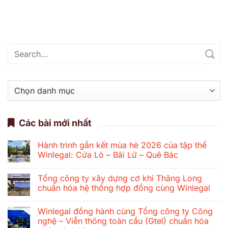
Danh
mục
Các bài mới nhất
Hành trình gắn kết mùa hè 2026 của tập thể
Winlegal: Cửa Lò – Bãi Lữ – Quê Bác
Không
có
Tổng công ty xây dựng cơ khí Thăng Long
bình
luận
chuẩn hóa hệ thống hợp đồng cùng Winlegal
ở
Hành
Không
trình
có
Winlegal đồng hành cùng Tổng công ty Công
gắn
bình
kết
luận
nghệ – Viễn thông toàn cầu (Gtel) chuẩn hóa
mùa
ở