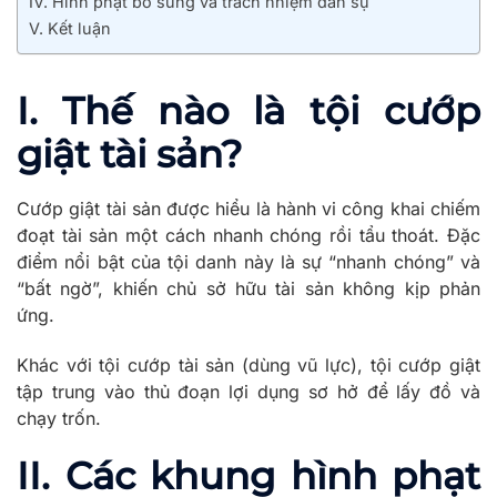
IV. Hình phạt bổ sung và trách nhiệm dân sự
V. Kết luận
I. Thế nào là tội cướp
giật tài sản?
Cướp giật tài sản được hiểu là hành vi công khai chiếm
đoạt tài sản một cách nhanh chóng rồi tẩu thoát. Đặc
điểm nổi bật của tội danh này là sự “nhanh chóng” và
“bất ngờ”, khiến chủ sở hữu tài sản không kịp phản
ứng.
Khác với tội cướp tài sản (dùng vũ lực), tội cướp giật
tập trung vào thủ đoạn lợi dụng sơ hở để lấy đồ và
chạy trốn.
II. Các khung hình phạt