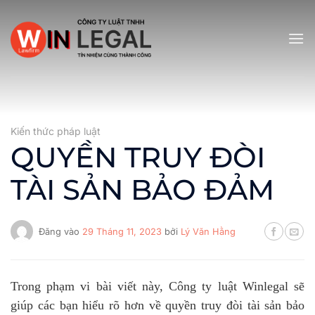
Bỏ
qua
nội
dung
Kiến thức pháp luật
QUYỀN TRUY ĐÒI
TÀI SẢN BẢO ĐẢM
Đăng vào
29 Tháng 11, 2023
bởi
Lý Văn Hằng
Trong phạm vi bài viết này, Công ty luật Winlegal sẽ
giúp các bạn hiểu rõ hơn về quyền truy đòi tài sản bảo