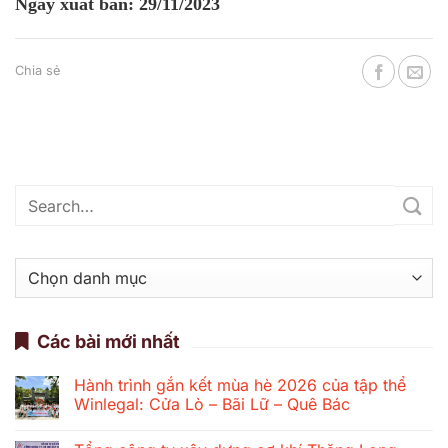
Ngày xuất bản: 29/11/2023
Chia sẻ
Danh
mục
Các bài mới nhất
Hành trình gắn kết mùa hè 2026 của tập thể
Winlegal: Cửa Lò – Bãi Lữ – Quê Bác
Không
có