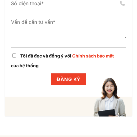
án
cụm
dự
công
án
nghiệp
cùng
Winlegal
Tôi đã đọc và đồng ý với
Chính sách bảo mật
của hệ thống