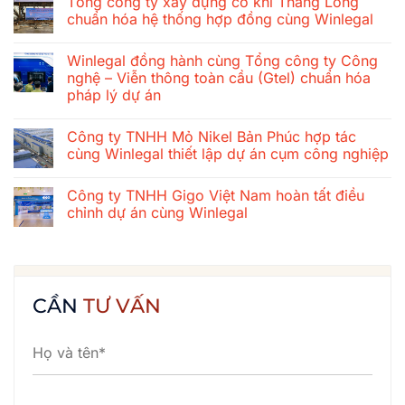
Tổng công ty xây dựng cơ khí Thăng Long
bình
luận
chuẩn hóa hệ thống hợp đồng cùng Winlegal
ở
Hành
Không
trình
có
Winlegal đồng hành cùng Tổng công ty Công
gắn
bình
kết
luận
nghệ – Viễn thông toàn cầu (Gtel) chuẩn hóa
mùa
ở
pháp lý dự án
hè
Tổng
2026
công
Không
của
ty
có
tập
xây
Công ty TNHH Mỏ Nikel Bản Phúc hợp tác
bình
thể
dựng
luận
cùng Winlegal thiết lập dự án cụm công nghiệp
Winlegal:
cơ
ở
Cửa
khí
Winlegal
Không
Lò
Thăng
đồng
có
–
Long
Công ty TNHH Gigo Việt Nam hoàn tất điều
hành
bình
Bãi
chuẩn
cùng
luận
chỉnh dự án cùng Winlegal
Lữ
hóa
Tổng
ở
–
hệ
công
Công
Không
Quê
thống
ty
ty
có
Bác
hợp
Công
TNHH
bình
đồng
nghệ
Mỏ
luận
cùng
–
Nikel
ở
Winlegal
Viễn
Bản
Công
CẦN
TƯ VẤN
thông
Phúc
ty
toàn
hợp
TNHH
cầu
tác
Gigo
(Gtel)
cùng
Việt
chuẩn
Winlegal
Nam
hóa
thiết
hoàn
pháp
lập
tất
lý
dự
điều
dự
án
chỉnh