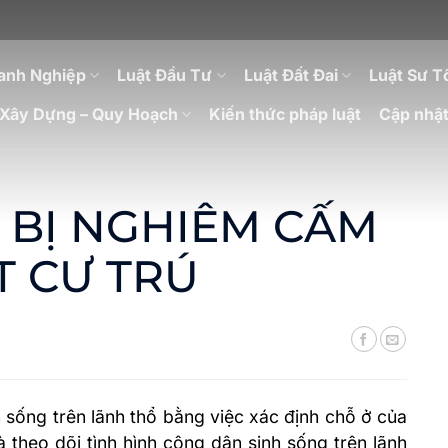
anh Nghiệp
Luật Đầu Tư
Luật Đất Đai
Luật Sư T
Xây Dựng – Quy Hoạch
Kiến thức pháp luật
Cập nhật
 BỊ NGHIÊM CẤM
T CƯ TRÚ
 sống trên lãnh thổ bằng việc xác định chỗ ở của
 theo dõi tình hình công dân sinh sống trên lãnh