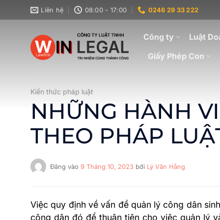
Bỏ
Liên hệ
08:00 - 17:00
0246 29 33 222
qua
nội
Công ty
Luật Do
dung
Giấy Phép Con
Kiến thức pháp luật
NHỮNG HÀNH VI
THEO PHÁP LUẬ
Đăng vào
9 Tháng 10, 2023
bởi
Lý Văn Hằng
Việc quy định về vấn đề quản lý công dân sinh
công dân đó để thuận tiện cho việc quản lý và