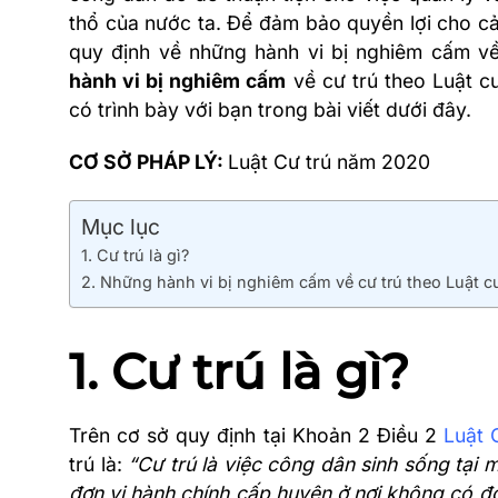
thổ của nước ta. Để đảm bảo quyền lợi cho cả
quy định về những hành vi bị nghiêm cấm về
hành vi bị nghiêm cấm
về cư trú theo Luật 
có trình bày với bạn trong bài viết dưới đây.
CƠ SỞ PHÁP LÝ:
Luật Cư trú năm 2020
Mục lục
1. Cư trú là gì?
2. Những hành vi bị nghiêm cấm về cư trú theo Luật cư
1. Cư trú là gì?
Trên cơ sở quy định tại Khoản 2 Điều 2
Luật 
trú là:
“Cư trú là việc công dân sinh sống tại 
đơn vị hành chính cấp huyện ở nơi không có đơ