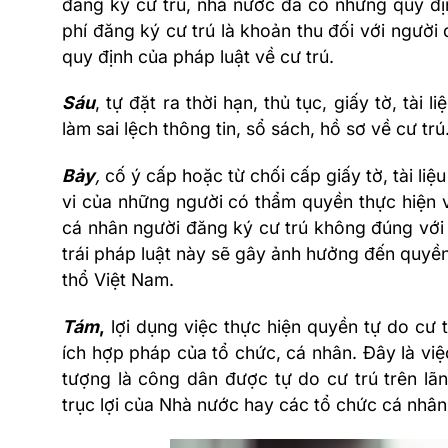
đăng ký cư trú, nhà nước đã có những quy định
phí đăng ký cư trú là khoản thu đối với người
quy định của pháp luật về cư trú.
Sáu
, tự đặt ra thời hạn, thủ tục, giấy tờ, tài 
làm sai lệch thông tin, sổ sách, hồ sơ về cư trú
Bảy
,
cố ý cấp hoặc từ chối cấp giấy tờ, tài liệu
vi của những người có thẩm quyền thực hiện v
cá nhân người đăng ký cư trú không đúng với 
trái pháp luật này sẽ gây ảnh hưởng đến quyền
thổ Việt Nam.
Tám
,
lợi dụng việc thực hiện quyền tự do cư 
ích hợp pháp của tổ chức, cá nhân. Đây là v
tượng là công dân được tự do cư trú trên lã
trục lợi của Nhà nước hay các tổ chức cá nhân