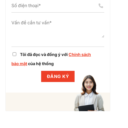
án
chỉnh
cụm
dự
công
án
nghiệp
cùng
Winlegal
Tôi đã đọc và đồng ý với
Chính sách
bảo mật
của hệ thống