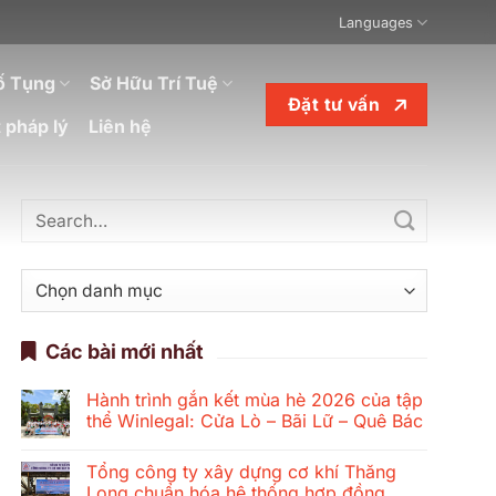
Languages
ố Tụng
Sở Hữu Trí Tuệ
Đặt tư vấn
 pháp lý
Liên hệ
Danh
mục
Các bài mới nhất
Hành trình gắn kết mùa hè 2026 của tập
thể Winlegal: Cửa Lò – Bãi Lữ – Quê Bác
Không
có
Tổng công ty xây dựng cơ khí Thăng
bình
luận
Long chuẩn hóa hệ thống hợp đồng