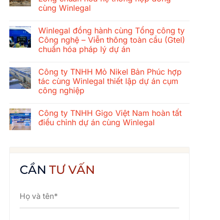
ở
cùng Winlegal
Hành
trình
Không
gắn
có
kết
Winlegal đồng hành cùng Tổng công ty
bình
mùa
luận
Công nghệ – Viễn thông toàn cầu (Gtel)
hè
ở
2026
chuẩn hóa pháp lý dự án
Tổng
của
công
tập
Không
ty
thể
có
xây
Công ty TNHH Mỏ Nikel Bản Phúc hợp
Winlegal:
bình
dựng
Cửa
luận
tác cùng Winlegal thiết lập dự án cụm
cơ
ở
Lò
khí
công nghiệp
Winlegal
–
Thăng
đồng
Bãi
Long
Không
hành
Lữ
chuẩn
có
cùng
–
Công ty TNHH Gigo Việt Nam hoàn tất
hóa
bình
Tổng
Quê
hệ
luận
điều chỉnh dự án cùng Winlegal
công
Bác
ở
thống
ty
Công
hợp
Không
Công
ty
đồng
có
nghệ
TNHH
cùng
bình
–
Mỏ
Winlegal
luận
Viễn
Nikel
ở
thông
Bản
Công
CẦN
TƯ VẤN
toàn
Phúc
ty
cầu
hợp
TNHH
(Gtel)
tác
Gigo
chuẩn
cùng
Việt
hóa
Winlegal
Nam
pháp
thiết
hoàn
lý
lập
tất
dự
dự
điều
án