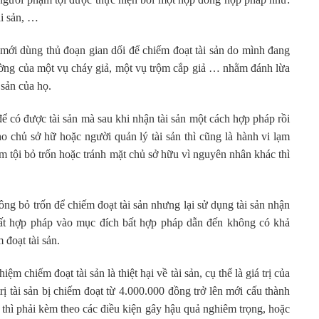
ài sản, …
 mới dùng thủ đoạn gian dối để chiếm đoạt tài sản do mình đang
rường của một vụ cháy giả, một vụ trộm cắp giả … nhằm đánh lừa
 sản của họ.
 có được tài sản mà sau khi nhận tài sản một cách hợp pháp rồi
cho chủ sở hữ hoặc người quản lý tài sản thì cũng là hành vi lạm
m tội bỏ trốn hoặc tránh mặt chủ sở hữu vì nguyên nhân khác thì
ng bỏ trốn để chiếm đoạt tài sản nhưng lại sử dụng tài sản nhận
bất hợp pháp vào mục đích bất hợp pháp dẫn đến không có khả
 đoạt tài sản.
iếm đoạt tài sản là thiệt hại về tài sản, cụ thể là giá trị của
rị tài sản bị chiếm đoạt từ 4.000.000 đồng trở lên mới cấu thành
 thì phải kèm theo các điều kiện gây hậu quả nghiêm trọng, hoặc