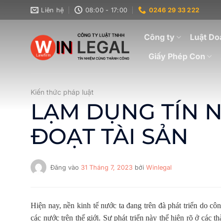
Bỏ
Liên hệ
08:00 - 17:00
0246 29 33 222
qua
nội
Công ty
Luật Do
dung
Giấy Phép Con
Kiến thức pháp luật
LẠM DỤNG TÍN 
ĐOẠT TÀI SẢN
Đăng vào
31 Tháng 7, 2023
bởi
Winlegal
Hiện nay, nền kinh tế nước ta đang trên đà phát triển do cô
các nước trên thế giới. Sự phát triển này thể hiện rõ ở các 