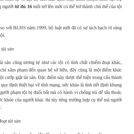
g người
từ đủ 16
tuổi trở lên mới có thể trở thành chủ thể của tội
ới BLHS năm 1999, bộ luật mới đã có sự tách bạch rõ ràng
ội.
tài sản
n cũng tương tự như các tội có tính chất chiếm đoạt khác,
chỉ xâm phạm đến quan hệ sở hữu, đây cũng là một điểm khác
 tội cướp giật tài sản. Đặc điểm này được thể hiện trong cấu thành
quy định thiệt hại về tính mạng, sức khảo là tình tiết định khung
người phạm tội bị đuổi bắt mà có hành vi chống trả để tẩu thoát,
ức khỏe của người khác thì tùy từng trường hợp cụ thể mà người
.
ạt tài sản