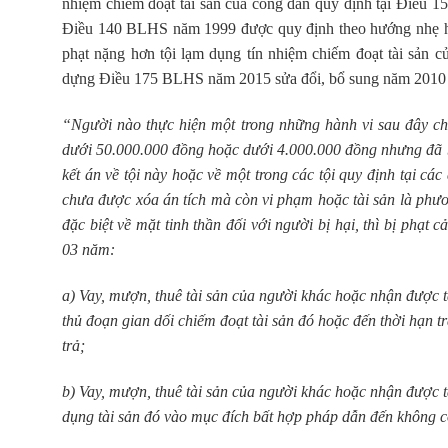
nhiệm chiếm đoạt tài sản của công dân quy định tại Điều
Điều 140 BLHS năm 1999 được quy định theo hướng nhẹ hơ
phạt nặng hơn tội lạm dụng tín nhiệm chiếm đoạt tài sản
dựng Điều 175 BLHS năm 2015 sửa đổi, bổ sung năm 2010 vớ
“Người nào thực hiện một trong những hành vi sau đây chi
dưới 50.000.000 đồng hoặc dưới 4.000.000 đồng nhưng đã b
kết án về tội này hoặc về một trong các tội quy định tại cá
chưa được xóa án tích mà còn vi phạm hoặc tài sản là phươn
đặc biệt về mặt tinh thần đối với người bị hại, thì bị phạt
03 năm:
a) Vay, mượn, thuê tài sản của người khác hoặc nhận được 
thủ đoạn gian dối chiếm đoạt tài sản đó hoặc đến thời hạn t
trả;
b) Vay, mượn, thuê tài sản của người khác hoặc nhận được 
dụng tài sản đó vào mục đích bất hợp pháp dẫn đến không có