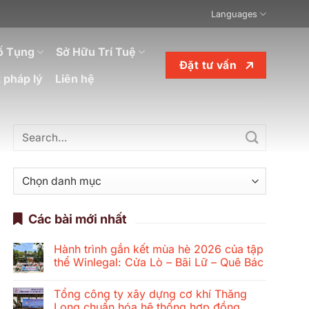
Languages
ố Tụng
Sở Hữu Trí Tuệ
Đặt tư vấn
 pháp lý
Liên hệ
Danh
mục
Các bài mới nhất
Hành trình gắn kết mùa hè 2026 của tập
thể Winlegal: Cửa Lò – Bãi Lữ – Quê Bác
Không
có
Tổng công ty xây dựng cơ khí Thăng
bình
luận
Long chuẩn hóa hệ thống hợp đồng