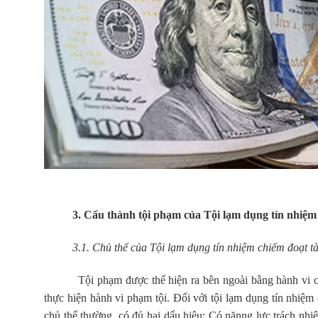
3. Cấu thành tội phạm của Tội lạm dụng tín nhiệm c
3.1. Chủ thể của Tội lạm dụng tín nhiệm chiếm đoạt tà
Tội phạm được thể hiện ra bên ngoài bằng hành vi của c
thực hiện hành vi phạm tội. Đối với tội lạm dụng tín nhiệm 
chủ thể thường, có đủ hai dấu hiệu: Có nănng lực trách nhiệ