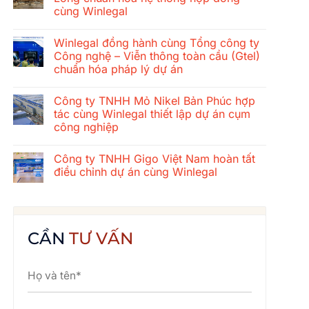
ở
cùng Winlegal
Hành
trình
Không
gắn
có
kết
Winlegal đồng hành cùng Tổng công ty
bình
mùa
luận
Công nghệ – Viễn thông toàn cầu (Gtel)
hè
ở
2026
chuẩn hóa pháp lý dự án
Tổng
của
công
tập
Không
ty
thể
có
xây
Công ty TNHH Mỏ Nikel Bản Phúc hợp
Winlegal:
bình
dựng
Cửa
luận
tác cùng Winlegal thiết lập dự án cụm
cơ
ở
Lò
khí
công nghiệp
Winlegal
–
Thăng
đồng
Bãi
Long
Không
hành
Lữ
chuẩn
có
cùng
–
Công ty TNHH Gigo Việt Nam hoàn tất
hóa
bình
Tổng
Quê
hệ
luận
điều chỉnh dự án cùng Winlegal
công
Bác
ở
thống
ty
Công
hợp
Không
Công
ty
đồng
có
nghệ
TNHH
cùng
bình
–
Mỏ
Winlegal
luận
Viễn
Nikel
ở
thông
Bản
Công
CẦN
TƯ VẤN
toàn
Phúc
ty
cầu
hợp
TNHH
(Gtel)
tác
Gigo
chuẩn
cùng
Việt
hóa
Winlegal
Nam
pháp
thiết
hoàn
lý
lập
tất
dự
dự
điều
án