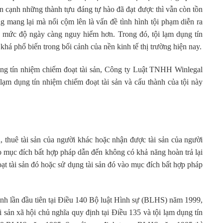
Bên cạnh những thành tựu đáng tự hào đã đạt được thì vẫn còn tồn
ờng mang lại mà nổi cộm lên là vấn đề tình hình tội phạm diễn ra
ất, mức độ ngày càng nguy hiểm hơn. Trong đó, tội lạm dụng tín
khá phổ biến trong bối cảnh của nền kinh tế thị trường hiện nay.
ụng tín nhiệm chiếm đoạt tài sản, Công ty Luật TNHH Winlegal
 lạm dụng tín nhiệm chiếm đoạt tài sản và cấu thành của tội này
uê tài sản của người khác hoặc nhận được tài sản của người
o mục đích bất hợp pháp dẫn đến không có khả năng hoàn trả lại
oạt tài sản đó hoặc sử dụng tài sản đó vào mục đích bất hợp pháp
 lần đầu tiên tại Điều 140 Bộ luật Hình sự (BLHS) năm 1999,
i sản xã hội chủ nghĩa quy định tại Điều 135 và tội lạm dụng tín