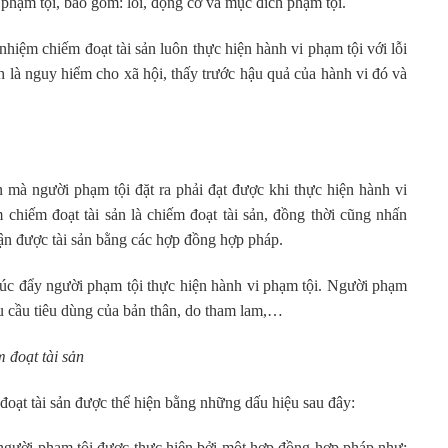
ạm tội, bao gồm: lỗi, động cơ và mục đích phạm tội.
nhiệm chiếm đoạt tài sản luôn thực hiện hành vi phạm tội với lỗi
h là nguy hiểm cho xã hội, thấy trước hậu quả của hành vi đó và
người phạm tội đặt ra phải đạt được khi thực hiện hành vi
chiếm đoạt tài sản là chiếm đoạt tài sản, đồng thời cũng nhấn
ận được tài sản bằng các hợp đồng hợp pháp.
đẩy người phạm tội thực hiện hành vi phạm tội. Người phạm
u cầu tiêu dùng của bản thân, do tham lam,…
đoạt tài sản
t tài sản được thể hiện bằng những dấu hiệu sau đây:
g người phạm tội được thực hiện bởi một hợp đồng hợp pháp như: