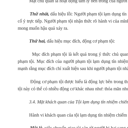
Mặt chủ quan là hoạt động tâm lý bên trong của người ph
Thứ nhất,
dấu hiệu lỗi: Người phạm tội lạm dụng tín 
cố ý trực tiếp. Người phạm tội nhận thức rõ hành vi của mìn
mong muốn hậu quả xảy ra.
Thứ hai,
dấu hiệu mục đích, động cơ phạm tội:
Mục đích phạm tội là kết quả trong ý thức chủ quan mà 
phạm tội. Mục đích của người phạm tội lạm dụng tín nhiệm 
mạnh rằng mục đích chỉ xuất hiện sau khi người phạm tội nh
Động cơ phạm tội được hiểu là động lực bên trong thúc 
tội này có thể có nhiều động cơ khác nhau như: thỏa mãn nh
3.4. Mặt khách quan của Tội lạm dụng tín nhiệm chiếm 
Hành vi khách quan của tội lạm dụng tín nhiệm chiếm đoạ
Một là,
việc chuyển giao tài sản từ người bị hại san