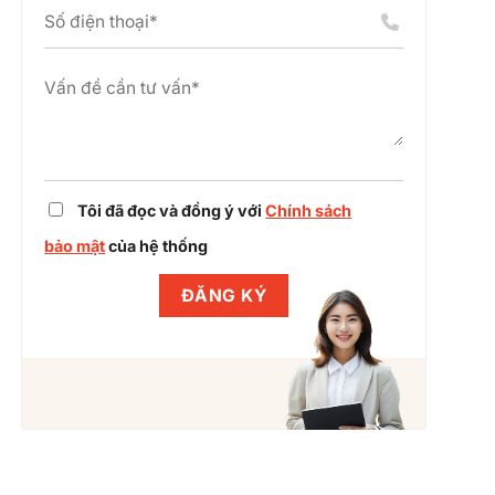
án
chỉnh
cụm
dự
công
án
nghiệp
cùng
Winlegal
Tôi đã đọc và đồng ý với
Chính sách
bảo mật
của hệ thống