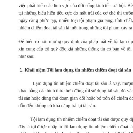
việc phát triển các lĩnh vực của đời sống kinh tế – xã hội. 
tại những biểu hiện tiêu cực do mặt trái của cơ chế thị trư
ngày càng phức tạp, nhiều loại tội phạm gia tăng, tính ch
nhiệm chiếm đoạt tài sản là một trong những tội phạm xảy ra 
Để hiểu rõ hơn những quy định của pháp luật về tội lạm d
xin cung cấp tới quý độc giả những thông tin cơ bản về tội
như sau:
Khái niệm Tội lạm dụng tín nhiệm chiếm đoạt tài sản
Lạm dụng tín nhiệm chiếm đoạt tài sản là vay, mượn, th
khác bằng các hình thức hợp đồng rồi sử dụng tài sản đó và
tài sản hoặc dùng thủ đoạn gian dối hoặc bỏ trốn để chiếm đ
dẫn đến không có khả năng trả lại tài sản.
Tội lạm dụng tín nhiệm chiếm đoạt tài sản được quy định
đây là tội được nhập từ tội lạm dụng tín nhiệm chiếm đoạt tà