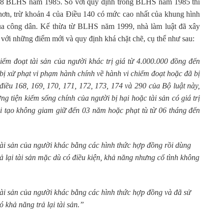
 158 BLHS năm 1985. So với quy định trong BLHS năm 1985 thì
n, trừ khoản 4 của Điều 140 có mức cao nhất của khung hình
 của công dân. Kế thừa từ BLHS năm 1999, nhà làm luật đã xây
i những điểm mới và quy định khá chặt chẽ, cụ thể như sau:
ếm đoạt tài sản của người khác trị giá từ 4.000.000 đồng đến
ị xử phạt vi phạm hành chính về hành vi chiếm đoạt hoặc đã bị
c điều 168, 169, 170, 171, 172, 173, 174 và 290 của Bộ luật này,
g tiện kiếm sống chính của người bị hại hoặc tài sản có giá trị
 cải tạo không giam giữ đến 03 năm hoặc phạt tù từ 06 tháng đến
tài sản của người khác bằng các hình thức hợp đồng rồi dùng
rả lại tài sản mặc dù có điều kiện, khả năng nhưng cố tình không
tài sản của người khác bằng các hình thức hợp đồng và đã sử
 khả năng trả lại tài sản.”