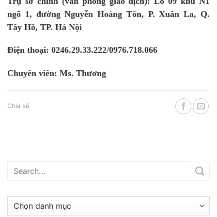
Trụ sở chính (văn phòng giao dịch): Lô 09 khu N1
ngõ 1, đường Nguyễn Hoàng Tôn, P. Xuân La, Q.
Tây Hồ, TP. Hà Nội
Điện thoại: 0246.29.33.222/0976.718.066
Chuyên viên: Ms. Thương
Chia sẻ
Danh
mục