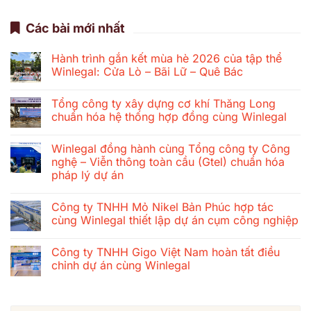
Các bài mới nhất
Hành trình gắn kết mùa hè 2026 của tập thể
Winlegal: Cửa Lò – Bãi Lữ – Quê Bác
Không
có
Tổng công ty xây dựng cơ khí Thăng Long
bình
luận
chuẩn hóa hệ thống hợp đồng cùng Winlegal
ở
Hành
Không
trình
có
Winlegal đồng hành cùng Tổng công ty Công
gắn
bình
kết
luận
nghệ – Viễn thông toàn cầu (Gtel) chuẩn hóa
mùa
ở
pháp lý dự án
hè
Tổng
2026
công
Không
của
ty
có
tập
xây
Công ty TNHH Mỏ Nikel Bản Phúc hợp tác
bình
thể
dựng
luận
cùng Winlegal thiết lập dự án cụm công nghiệp
Winlegal:
cơ
ở
Cửa
khí
Winlegal
Không
Lò
Thăng
đồng
có
–
Long
Công ty TNHH Gigo Việt Nam hoàn tất điều
hành
bình
Bãi
chuẩn
cùng
luận
chỉnh dự án cùng Winlegal
Lữ
hóa
Tổng
ở
–
hệ
công
Công
Không
Quê
thống
ty
ty
có
Bác
hợp
Công
TNHH
bình
đồng
nghệ
Mỏ
luận